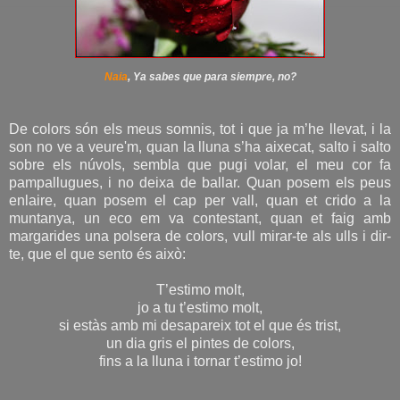
Naia
, Ya sabes que para siempre, no?
De colors són els meus somnis, tot i que ja m’he llevat, i la
son no ve a veure'm, quan la lluna s’ha aixecat, salto i salto
sobre els núvols, sembla que pugi volar, el meu cor fa
pampallugues, i no deixa de ballar. Quan posem els peus
enlaire, quan posem el cap per vall, quan et crido a la
muntanya, un eco em va contestant, quan et faig amb
margarides una polsera de colors, vull mirar-te als ulls i dir-
te, que el que sento és això:
T’estimo molt,
jo a tu t’estimo molt,
si estàs amb mi desapareix tot el que és trist,
un dia gris el pintes de colors,
fins a la lluna i tornar t’estimo jo!