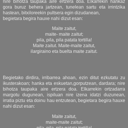
nire bihotza taupaka aire ertzera doa. Elkarrekin hankaz
gora buruz behera jartzean, tunelean sartu eta irrintzika
hastean, bitxiloreekin pultsera egin dizudanean,
begietara begira hauxe nahi dizut esan:
Maite zaitut,
maite- maite zaitut;
pila, pila, pila patata tortilla!
Maite zaitut. Maite-maite zaitut,
ilargiraino eta buelta maite zaitut.
Begietako dirdira, irribarrea ahoan, ezin ditut ezkutatu zu
ikusterakoan; hanka eta eskuetan,gorputzean, dardara; nire
bihotza taupaka aire ertzera doa. Elkarrekin ortzadarra
margotu dugunean, ispiluan nire izena idatzi duzunean,
irratia piztu eta doinu hau entzutean, begietara begira hauxe
nahi dizut esan:
Maite zaitut,
maite-maite zaitut;
pila, pila, pila patata tortilla!