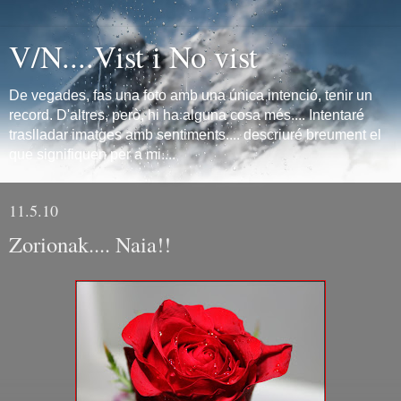
V/N....Vist i No vist
De vegades, fas una foto amb una única intenció, tenir un
record. D'altres, però, hi ha alguna cosa més.... Intentaré
traslladar imatges amb sentiments.... descriuré breument el
que signifiquen per a mi....
11.5.10
Zorionak.... Naia!!