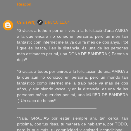
Respon
Cris (V/N)
14/5/10 11:04
*Gràcies a tothom per unir-vos a la felicitació d'una AMIGA
a la que encara no conec en persona, però un món tan
fantàstic com internet me la va dur fa més de dos anys, i tot
i que és basca, i en la distància, és una de les persones
més estimades per mi, una DONA DE BANDERA :) Petons a
dojo!!
*Gracias a todos por uniros a la felicitación de una AMIGA a
la que aún no conozco en persona, pero un mundo tan
fantástico como internet me la trajo hace ya más de dos
años, y aún siendo vasca, y en la distancia, es una de las
personas más queridas por mí, una MUJER DE BANDERA
:) Un saco de besos!!
__________________________________
*Naia, GRACIAS por estar siempre ahí, tan cerca, tan
próxima, con tus risas, tu manera de hablarme, por TODO,
pero lo que más, tu complicidad y amistad incondicional....