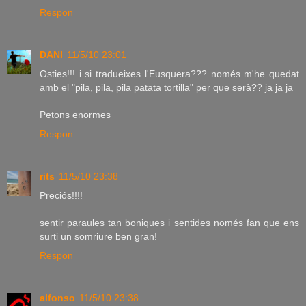
Respon
DANI
11/5/10 23:01
Osties!!! i si tradueixes l'Eusquera??? només m'he quedat
amb el "pila, pila, pila patata tortilla" per que serà?? ja ja ja
Petons enormes
Respon
rits
11/5/10 23:38
Preciós!!!!
sentir paraules tan boniques i sentides només fan que ens
surti un somriure ben gran!
Respon
alfonso
11/5/10 23:38