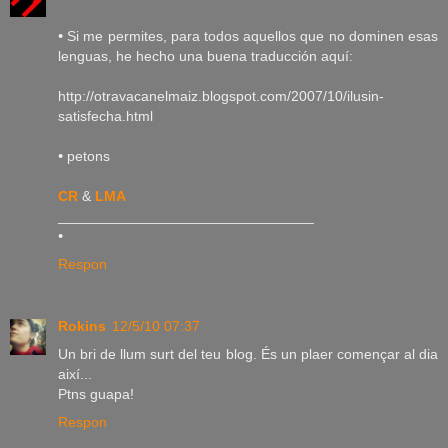
•
Si me permites, para todos aquellos que no dominen esas
lenguas, he hecho una buena traducción aquí:
http://otravacanelmaiz.blogspot.com/2007/10/ilusin-
satisfecha.html
•
petons
CR
&
LMA
________________________________
•
Respon
Rokins
12/5/10 07:37
Un bri de llum surt del teu blog. És un plaer començar al dia
així...
Ptns guapa!
Respon