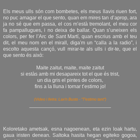
Els meus ulls són com bombetes, els meus llavis riuen fort,
no puc amagar el que sento, quan em mires tan d’aprop, ara
ja no sé que em passa, el cos m’està tremolant, el meu cor
fa pampallugues, i no deixa de ballar. Quan s’uneixen els
colors, per fer l’Arc de Sant Martí, quan escrius amb el teu
dit, el meu nom en el mirall, diga'm un “calla a la radio”, i
escolto aquesta cançó, vull mirar-te als ulls i dir-te, que el
que sento és això:
Maite zaitut, maite, maite zaitut
si estàs amb mi desapareix tot el que és trist,
un dia gris el pintes de colors,
fins a la lluna i tornar t’estimo jo!
(Video i lletra: Lax'n Busto - "T'estimo tant")
_____________________________
Koloretako ametsak, esna nagoenean, eta ezin loak hartu,
gaua iristen denean. Saltoka hasita hegan egiteko gogoa,