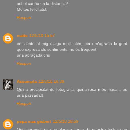
así el cariño en la distancia!.
Moltes felicitats!.
Respon
maite
12/5/10 15:57
em sento al mig d'algu molt intim, pero m'agrada la gent
que expresa els sentiments, no és frequent,
una abraçada cris
Respon
Assumpta
12/5/10 16:38
Quina preciositat de fotografia, quina rosa més maca... és
una passada!!
Respon
pepa mas gisbert
12/5/10 20:59
Que hermoso es que alguien convierta nuestra tristeza en