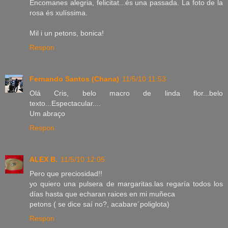
Encomanes alegria, felicitat...és una passada. La foto de la
rosa és xulíssima.
Mil i un petons, bonica!
Respon
Fernando Santos (Chana)
11/5/10 11:53
Olá Cris, belo macro de linda flor...belo
texto...Espectacular....
Um abraço
Respon
ALEX B.
11/5/10 12:05
Pero que preciosidad!!
yo quiero una pulsera de margaritas.las regaría todos los
días hasta que echaran raices en mi muñeca
petons ( se dice saí no?, acabare´poliglota)
Respon