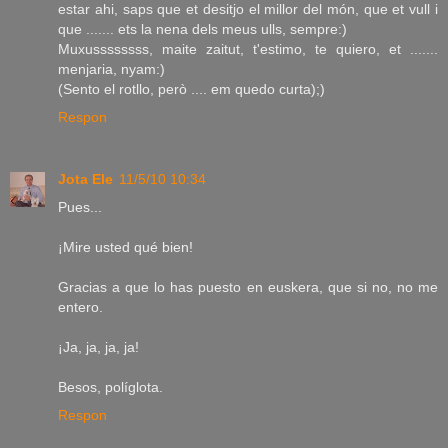
estar ahi, saps que et desitjo el millor del món, que et vull i
que ....... ets la nena dels meus ulls, sempre:)
Muxussssssss, maite zaitut, t'estimo, te quiero, et .......
menjaria, nyam:)
(Sento el rotllo, però .... em quedo curta);)
Respon
Jota Ele
11/5/10 10:34
Pues...
¡Mire usted qué bien!
Gracias a que lo has puesto en euskera, que si no, no me
entero.
¡Ja, ja, ja, ja!
Besos, políglota.
Respon