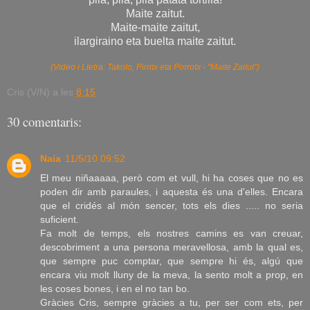
Maite zaitut.
Maite-maite zaitut,
ilargiraino eta buelta maite zaitut.
(Video i Lletra: Takolo, Pirritx eta Porrotx - "Maite Zaitut")
Cris (V/N)
a les
8:15
30 comentaris:
Naia
11/5/10 09:52
El meu niñaaaaa, però com et vull, hi ha coses que no es
poden dir amb paraules, i aquesta és una d'elles. Encara
que el cridés al món sencer, tots els dies ..... no seria
suficient.
Fa molt de temps, els nostres camins es van creuar,
descobriment a una persona meravellosa, amb la qual es,
que sempre puc comptar, que sempre hi és, algú que
encara viu molt lluny de la meva, la sento molt a prop, en
les coses bones, i en el no tan bo.
Gràcies Cris, sempre gràcies a tu, per ser com ets, per