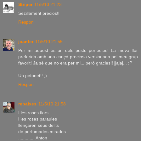
Striper
11/5/10 21:23
Sezillament precios!!
Respon
joanfer
11/5/10 21:55
Per mi aquest és un dels posts perfectes! La meva flor
preferida amb una cançó preciosa versionada pel meu grup
favorit! Ja sé que no era per mi... però gràcies!! jjajaj... ;P
Un petonet!! ;)
Respon
rebaixes
11/5/10 21:58
I les roses flors
i les roses paraules
llençaren seus delits
de perfumades mirades.
............. Anton